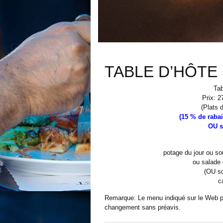
TABLE D’HÔTE 
Ta
Prix: 2
(Plats 
(15 % de rabai
OU s
potage du jour ou sou
ou salade 
(OU so
c
Remarque: Le menu indiqué sur le Web peu
changement sans préavis.