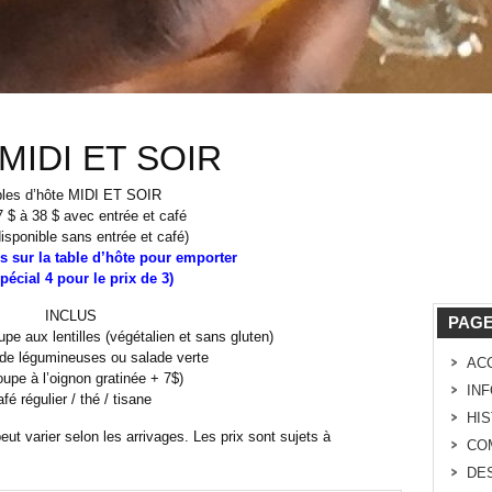
MIDI ET SOIR
bles d’hôte MIDI ET SOIR
7 $ à 38 $ avec entrée et café
disponible sans entrée et café)
s sur la table d’hôte pour emporter
pécial 4 pour le prix de 3)
INCLUS
PAG
pe aux lentilles (végétalien et sans gluten)
de légumineuses ou salade verte
AC
upe à l’oignon gratinée + 7$)
IN
afé régulier / thé / tisane
HI
t varier selon les arrivages. Les prix sont sujets à
CO
DE