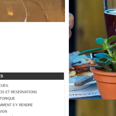
ES
CUEIL
FOS ET RESERVATIONS
STORIQUE
MMENT S’Y RENDRE
SIGN