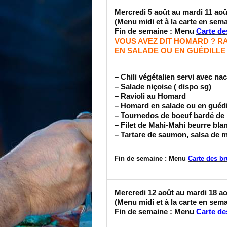
Mercredi 5 août au mardi 11 ao
(Menu midi et à la carte en sem
Fin de semaine : Menu
Carte de
VOUS AVEZ DIT HOMARD ? R
EN SALADE OU EN GUÉDILLE tant
– Chili végétalien servi avec na
– Salade niçoise ( dispo sg)
– Ravioli au Homard
– Homard en salade ou en guédi
– Tournedos de boeuf bardé de
– Filet de Mahi-Mahi beurre blan
– Tartare de saumon, salsa de 
Fin de semaine : Menu
Carte des b
Mercredi 12 août au mardi 18 a
(Menu midi et à la carte en sem
Fin de semaine : Menu
Carte de