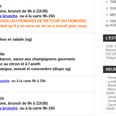
TAB
ût
SOI
aine, brunch de 9h à 11h30)
MEN
s brunchs
ou à la carte 9h-15h
AVIOLI AU HOMARD DE RETOUR OU HOMARD
PRO
en AO
 qu’il y en aura car on en a trouvé pour vous.
L’ES
chos et salade (sg)
1340, 
Montré
lle
H2C1R
Téléph
 bacon, sauce aux champignons gourmets
c au citron et à l’aneth
mangue, avocat et concombre (dispo sg)
HEUR
- Dima
runchs
ou à la carte 9h à 15h
- Lundi
- Mardi
- Merc
10h00 
- Jeudi
oût
- Vend
aine, brunch de 9h à 11h30)
- Same
s brunchs
ou à la carte 9h-15h
10h00 