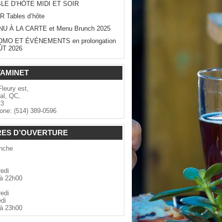
LE D’HÔTE MIDI ET SOIR
R Tables d’hôte
U À LA CARTE et Menu Brunch 2025
MO ET ÉVÉNEMENTS en prolongation
ÛT 2026
TAMINET
Fleury est,
al, QC,
3
one: (514) 389-0596
ES D’OUVERTURE
nche
redi
à 22h00
redi
di
à 23h00